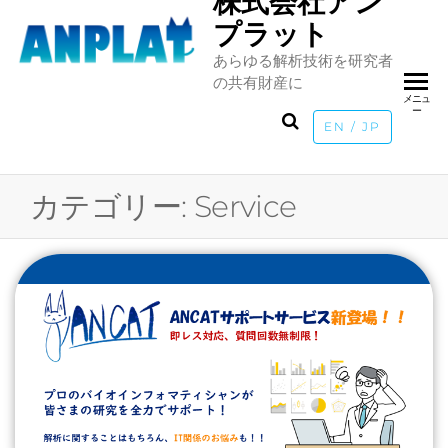
株式会社アン
Skip
プラット
to
あらゆる解析技術を研究者
the
の共有財産に
content
メニュ
ー
EN / JP
カテゴリー:
Service