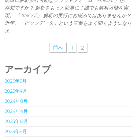
簡単に解析実行可能なプラットフォーム「ANCAT」をご
存知ですか？ 解析をもっと簡単に！誰でも解析可能を実
現。 「ANCAT」 解析の実行にお悩みではありませんか？
近年、「ビックデータ」という言葉をよく聞くようになり
ま…
投
前へ
1
2
稿
の
アーカイブ
ペ
2025年5月
ー
2025年4月
ジ
2024年8月
送
2024年4月
り
2023年12月
2023年6月