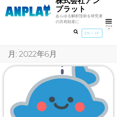
株式会社アン
Skip
プラット
to
あらゆる解析技術を研究者
the
の共有財産に
content
メニュ
ー
EN / JP
月:
2022年6月