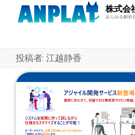
Skip
株式会
to
あらゆる解析
the
content
投稿者:
江越静香