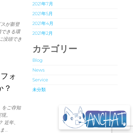
2021年7月
2021年5月
2021年4月
ビスが新登
頭できる環
2021年2月
究に没頭でき
カテゴリー
Blog
News
トフォ
Service
か？
未分類
」をご存知
実現。
？ 近年、
ま…