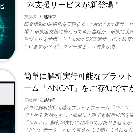
DX支援サービスが新登場！
投稿者:
江越静香
研究活動の最適化を実現する、Labo DX支援サー
場！ 研究者支援に携わってきた当社が、研究に没
境づくりをサポート！ Labo DX支援サービス 研
ていますか？ ビックデータという言葉が身…
簡単に解析実行可能なプラッ
ーム「ANCAT」をご存知です
投稿者:
江越静香
簡単に解析実行可能なプラットフォーム「ANCAT
ですか？ 解析をもっと簡単に！誰でも解析可能を
「ANCAT」 解析の実行にお悩みではありませんか
「ビックデータ」という言葉をよく聞くようになり