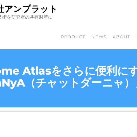
社アンプラット
技術を研究者の共有財産に
PRODUCT
NEWS
ABOUT
enome Atlasをさらに便利に
DaNyA（チャットダーニャ