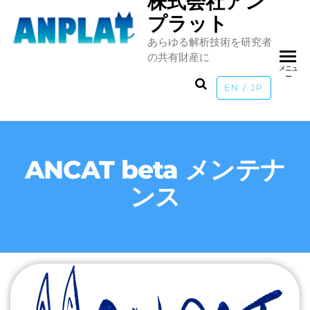
株式会社アン
Skip
プラット
to
あらゆる解析技術を研究者
the
の共有財産に
content
メニュ
ー
EN / JP
ANCAT beta メンテナ
ンス