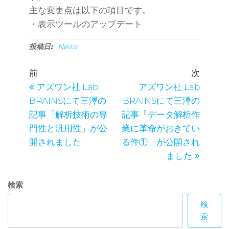
主な変更点は以下の項目です。
・表示ツールのアップデート
投稿日:
News
投
過
次
前
次
去
の
稿
アズワン社 Lab
アズワン社 Lab
の
投
BRAINSにて三澤の
BRAINSにて三澤の
ナ
投
稿
記事「解析技術の専
記事「データ解析作
ビ
稿
⾨性と汎⽤性」が公
業に革命がおきてい
ゲ
開されました
る件①」が公開され
ー
ました
シ
検索
ョ
検
ン
索