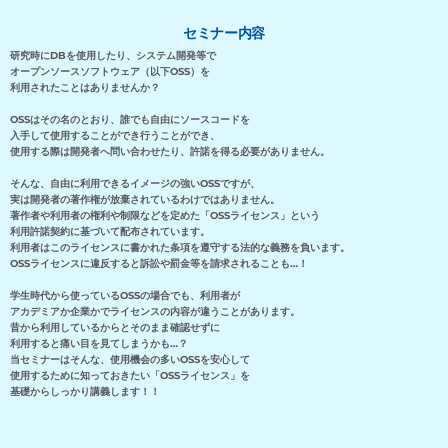
セミナー内容
研究時にDBを使用したり、システム開発等で
オープンソースソフトウェア（以下OSS）を
利用されたことはありませんか？
OSSはその名のとおり、誰でも自由にソースコードを
入手して使用することができ行うことができ、
使用する際は開発者へ問い合わせたり、許諾を得る必要がありません。
そんな、自由に利用できるイメージの強いOSSですが、
実は開発者の著作権が放棄されているわけではありません。
著作者や利用者の権利や制限などを定めた「OSSライセンス」という
利用許諾契約に基づいて配布されています。
利用者はこのライセンスに書かれた条項を遵守する法的な義務を負います。
OSSライセンスに違反すると訴訟や罰金等を請求されることも…！
学生時代から使っているOSSの場合でも、利用者が
アカデミアか企業かで
ライセンスの内容が違うことがあります。
昔から利用しているからとそのまま確認せずに
利用
すると痛い目を見てしまうかも…？
当セミナーはそんな、使用機会の多いOSSを安心して
使用するために知っておきたい
「OSSライセンス」を
基礎からしっかり講義します！！