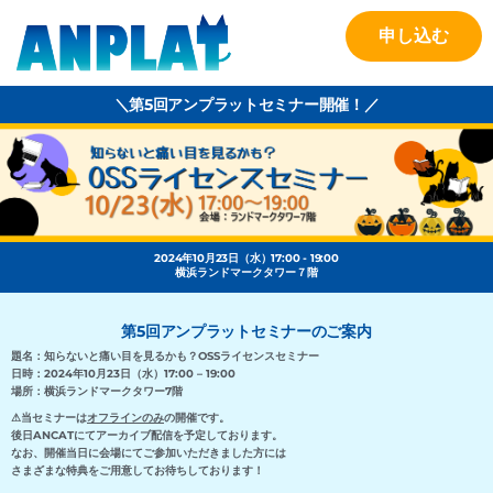
申し込む
＼第5回アンプラットセミナー開催！／
2024年10月23日（水）17:00 - 19:00
横浜ランドマークタワー７階
第5回アンプラットセミナーのご案内
題名：知らないと痛い目を見るかも？OSSライセンスセミナー
日時：2024年10月23日（水）17:00 – 19:00
場所：横浜ランドマークタワー7階
⚠当セミナーは
オフラインのみ
の開催です。
後日ANCATにてアーカイブ配信を予定しております。
なお、開催当日に会場にてご参加いただきました方には
さまざまな特典をご用意してお待ちしております！