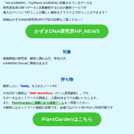
「Mi-GARDEN」ではPlant GARDENに収載されているデータを
研究者自身の持つデータと比較解析するための解析ツールです
個人のパソコンで行うことが難しい
解析を
クラウド上で行うことができます！
詳細はかずさDNA研究所HPの下記の記事をご覧ください！
かずさDNA研究所HP_NEWS
対象
植物関係の研究者、解析に携わる方、学生の方、
GARDEN Cloudに興味のある方
持ち物
解析したい「
fastq
」を入れたノートPC
※当日行う解析は「
SNP Workflow
（ゲノム変異解析）」です。
※データはネットワークの関係上、上限5GBまででお願いいたします。
また、
PlantGarden
に掲載のある植物ゲノム
をご用意ください。
※解析にはネットワーク接続が必要です。会場ではゲストWi-Fiが
ご利用可能です
PlantGardenはこちら