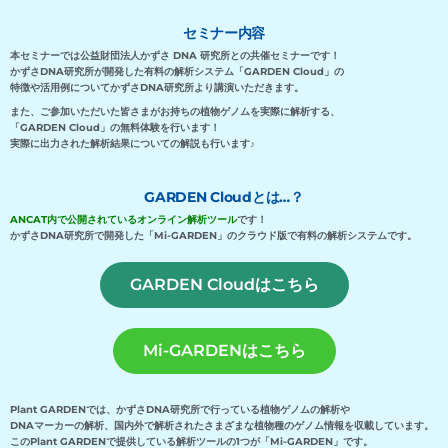
セミナー内容
本セミナーでは
公益財団法人かずさ DNA 研究所との共催セミナーです！
かずさDNA研究所が開発した有料の解析システム「GARDEN Cloud」の
特徴や活用例について
かずさDNA研究所より講演いただきます。
また、ご参加いただいた皆さまがお持ちの植物ゲノムを実際に解析する、
「GARDEN Cloud」の無料体験を行います！
実際に出力された解析結果についての解説も行います♪
GARDEN Cloudとは…？
ANCAT内で公開されているオンライン解析ツール
です！
かずさDNA研究所で開発した「Mi-GARDEN」の
クラウド版で
有料の解析システムです。
GARDEN Cloudはこちら
Mi-GARDENはこちら
Plant GARDENでは、かずさDNA研究所で行っている植物ゲノムの解析や
DNAマーカーの解析、
国内外で解析されたさまざまな
植物種のゲノム情報を収載しています。
このPlant GARDENで提供している解析ツールの1つが「Mi-GARDEN」です。