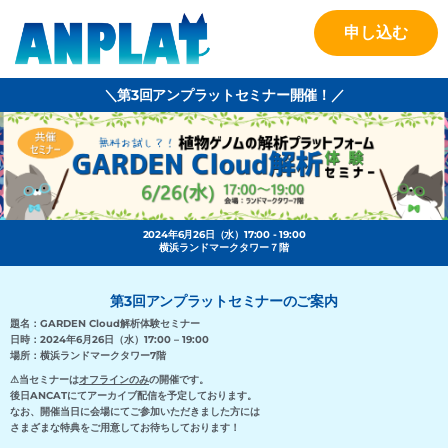
申し込む
＼第3回アンプラットセミナー開催！／
2024年6月26日（水）17:00 - 19:00
横浜ランドマークタワー７階
第3回アンプラットセミナーのご案内
題名：GARDEN Cloud解析体験セミナー
日時：2024年6月26日（水）17:00 – 19:00
場所：横浜ランドマークタワー7階
⚠当セミナーは
オフラインのみ
の開催です。
後日ANCATにてアーカイブ配信を予定しております。
なお、開催当日に会場にてご参加いただきました方には
さまざまな特典をご用意してお待ちしております！